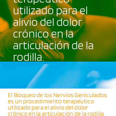
utilizado para el
Blog
alivio del dolor
Contacto
crónico en la
articulación de la
Cita previa
rodilla.
El Bloqueo de los Nervios Geniculados
es un procedimiento terapéutico
utilizado para el alivio del dolor
crónico en la articulación de la rodilla.