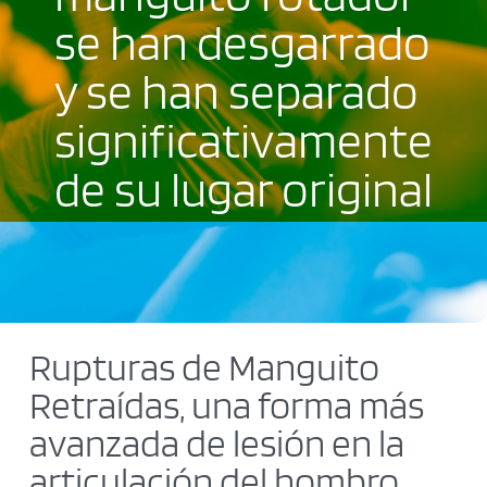
se han desgarrado
Blog
y se han separado
Contacto
significativamente
de su lugar original
Cita previa
Rupturas de Manguito
Retraídas,
u
na forma más
avanzada de lesión en la
articulación del hombro
.