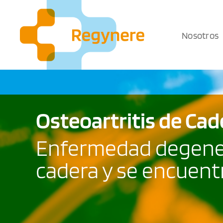
Saltar
al
contenido
Nosotros
Osteoartritis de Ca
Enfermedad degenera
cadera y se encuent