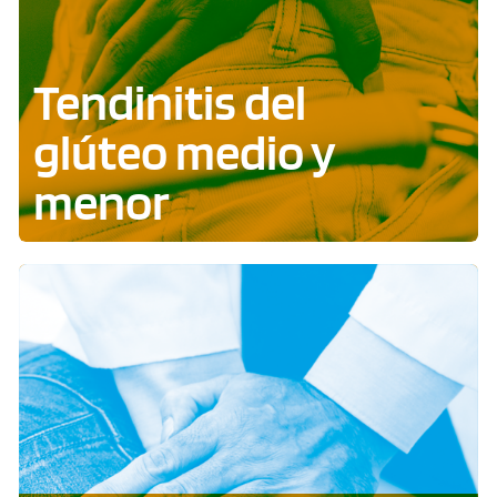
Tendinitis del
glúteo medio y
menor