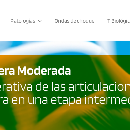
Patologías
Ondas de choque
T Biológi
dera Moderada
tiva de las articulacion
ra en una etapa intermed