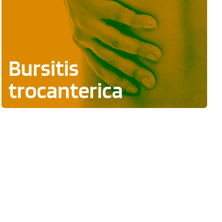
Bursitis
trocanterica