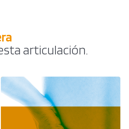
era
sta articulación.