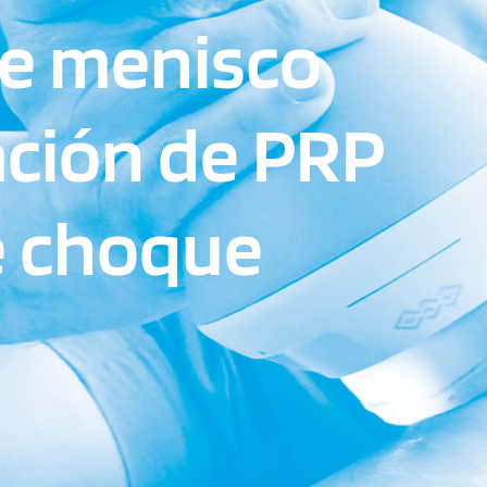
de menisco
ración de PRP
e choque