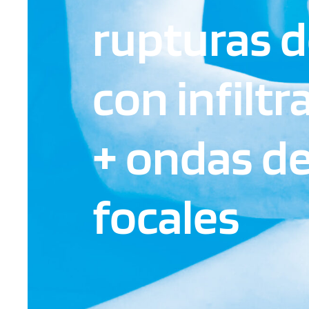
rupturas 
con infilt
+ ondas d
focales