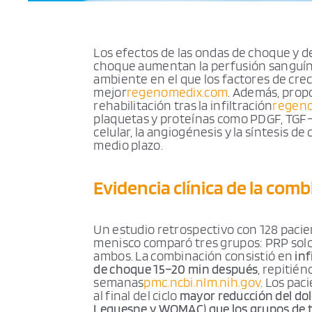
Los efectos de las ondas de choque y 
choque aumentan la perfusión sanguíne
ambiente en el que los factores de cre
mejor
regenomedix.com
. Además, propo
rehabilitación tras la infiltración
regen
plaquetas y proteínas como PDGF, TGF-
celular, la angiogénesis y la síntesis d
medio plazo.
Evidencia clínica de la com
Un estudio retrospectivo con 128 pacien
menisco comparó tres grupos: PRP solo
ambos. La combinación consistió en
inf
de choque 15–20 min después
, repitié
semanas
pmc.ncbi.nlm.nih.gov
. Los pa
al final del ciclo
mayor reducción del dol
Lequesne y WOMAC) que los grupos de 