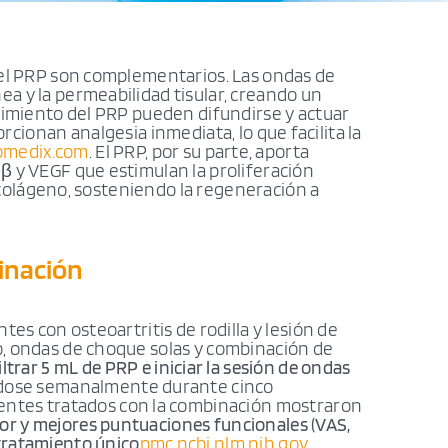
del PRP son complementarios. Las ondas de
a y la permeabilidad tisular, creando un
cimiento del PRP pueden difundirse y actuar
rcionan analgesia inmediata, lo que facilita la
omedix.com
. El PRP, por su parte, aporta
β y VEGF que estimulan la proliferación
e colágeno, sosteniendo la regeneración a
binación
tes con osteoartritis de rodilla y lesión de
, ondas de choque solas y combinación de
iltrar 5 mL de PRP e iniciar la sesión de ondas
ndose semanalmente durante cinco
cientes tratados con la combinación mostraron
or y mejores puntuaciones funcionales (VAS,
tratamiento único
pmc.ncbi.nlm.nih.gov
,