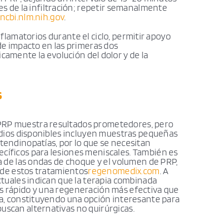
es de la infiltración; repetir semanalmente
ncbi.nlm.nih.gov
.
nflamatorios durante el ciclo, permitir apoyo
de impacto en las primeras dos
icamente la evolución del dolor y de la
s
PRP muestra resultados prometedores, pero
tudios disponibles incluyen muestras pequeñas
tendinopatías, por lo que se necesitan
cíficos para lesiones meniscales. También es
ía de las ondas de choque y el volumen de PRP,
d de estos tratamientos
regenomedix.com
. A
actuales indican que la terapia combinada
s rápido y una regeneración más efectiva que
ola, constituyendo una opción interesante para
uscan alternativas no quirúrgicas.