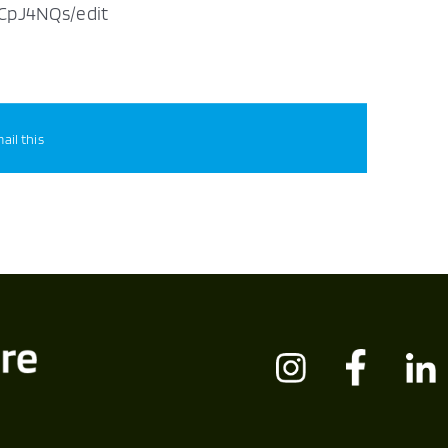
cCpJ4NQs/edit
ail this