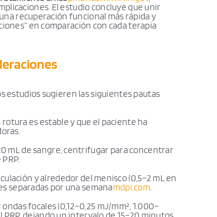
plicaciones. El estudio concluye que unir
a una recuperación funcional más rápida y
aciones” en comparación con cada terapia
deraciones
os estudios sugieren las siguientes pautas
 rotura es estable y que el paciente ha
oras.
0 mL de sangre, centrifugar para concentrar
e PRP.
iculación y alrededor del menisco (0,5–2 mL en
ones separadas por una semana
mdpi.com
.
r ondas focales (0,12–0,25 mJ/mm², 1.000–
el PRP, dejando un intervalo de 15–20 minutos