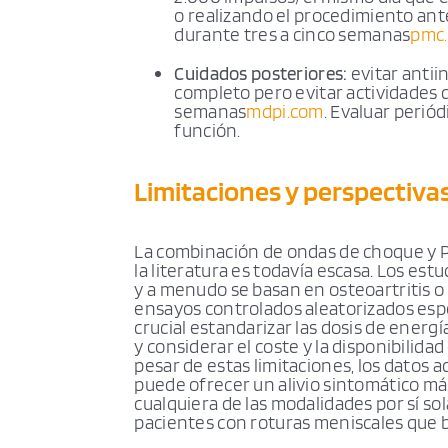
o realizando el procedimiento ant
durante tres a cinco semanas
pmc.
Cuidados posteriores:
evitar antii
completo pero evitar actividades 
semanas
mdpi.com
. Evaluar periód
función.
Limitaciones y perspectiva
La combinación de ondas de choque y 
la literatura es todavía escasa. Los es
y a menudo se basan en osteoartritis o 
ensayos controlados aleatorizados espe
crucial estandarizar las dosis de energ
y considerar el coste y la disponibilida
pesar de estas limitaciones, los datos 
puede ofrecer un alivio sintomático má
cualquiera de las modalidades por sí s
pacientes con roturas meniscales que b