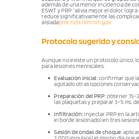
además de una menor incidencia de com
ESWT y PRP “alivia mejor el dolor, logr
reduce significativamente las complic
aislada
pmc.ncbi.nlm.nih.gov
.
Protocolo sugerido y consi
Aunque no existe un protocolo único, l
para lesiones meniscales:
Evaluación inicial:
confirmar que la
agotado otras opciones conservad
Preparación del PRP:
obtener 15–2
las plaquetas y preparar 3–5 mL d
Infiltración:
inyectar PRP en la art
el borde lesionado) en tres sesi
Sesión de ondas de choque:
aplica
2.000 impulsos) el mismo día que 