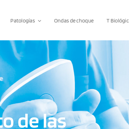
Patologías
Ondas de choque
T Biológi
o de las