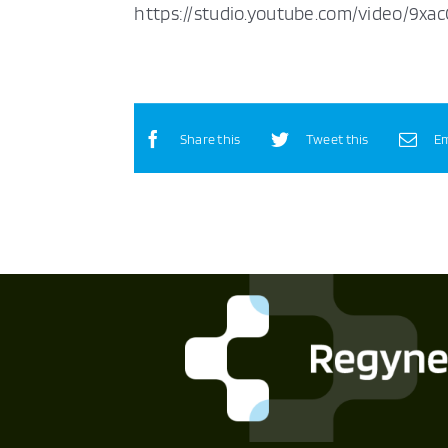
https://studio.youtube.com/video/9xa
Share this
Tweet this
Em