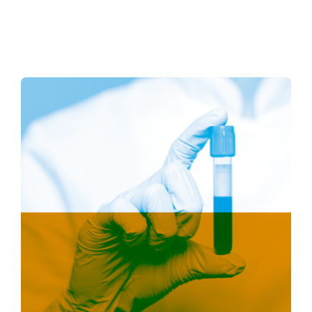
PRP hiperconcentrado .
Porque la dosis importa en
los resultados
Sin categorizar